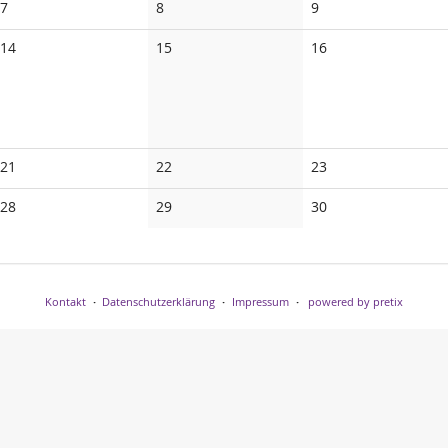
Keine
Keine
Keine
7
8
9
Veranstaltungen
Veranstaltungen
Veranstaltungen
Keine
Keine
Keine
14
15
16
Veranstaltungen
Veranstaltungen
Veranstaltungen
Keine
Keine
Keine
21
22
23
Veranstaltungen
Veranstaltungen
Veranstaltungen
Keine
Keine
Keine
28
29
30
Veranstaltungen
Veranstaltungen
Veranstaltungen
Kontakt
Datenschutzerklärung
Impressum
powered by pretix