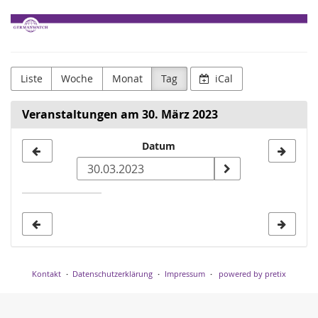
Zum
Germanwatch
Haupt-
Inhalt
e.V.
springen
Liste
Woche
Monat
Tag
iCal
Veranstaltungen am 30. März 2023
Datum
Datum
zur
Anzeige
auswählen
Kontakt
Datenschutzerklärung
Impressum
powered by pretix