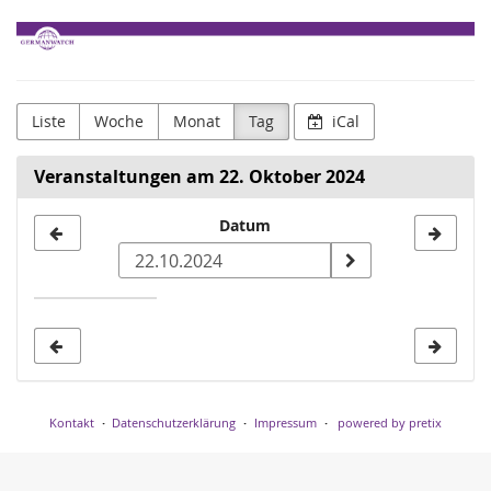
Zum
Germanwatch
Haupt-
Inhalt
e.V.
springen
Liste
Woche
Monat
Tag
iCal
Veranstaltungen am 22. Oktober 2024
Datum
Datum
zur
Anzeige
auswählen
Kontakt
Datenschutzerklärung
Impressum
powered by pretix