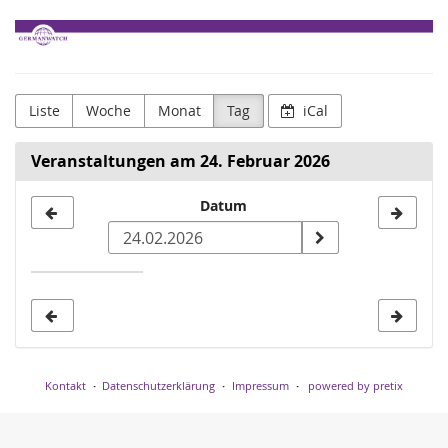
Zum
Germanwatch
Haupt-
Inhalt
e.V.
springen
Liste
Woche
Monat
Tag
iCal
Veranstaltungen am 24. Februar 2026
Datum
Datum
zur
Anzeige
auswählen
Kontakt
Datenschutzerklärung
Impressum
powered by pretix