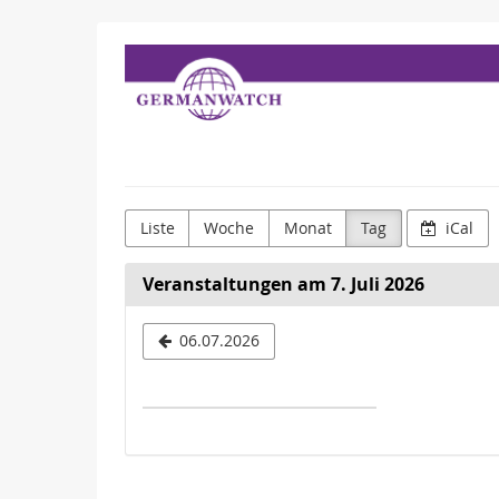
Zum
Germanwatch
Haupt-
Inhalt
e.V.
springen
Liste
Woche
Monat
Tag
iCal
Veranstaltungen am 7. Juli 2026
Datum
06.07.2026
zur
Anzeige
auswähle