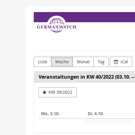
Zum
Germanwatch
Haupt-
Inhalt
e.V.
springen
Liste
Woche
Monat
Tag
iCal
Veranstaltungen in KW 40/2022 (03.10. – 
Woche
KW 39/2022
zur
Anzeige
Mo, 3.10.
Di, 4.10.
auswähle