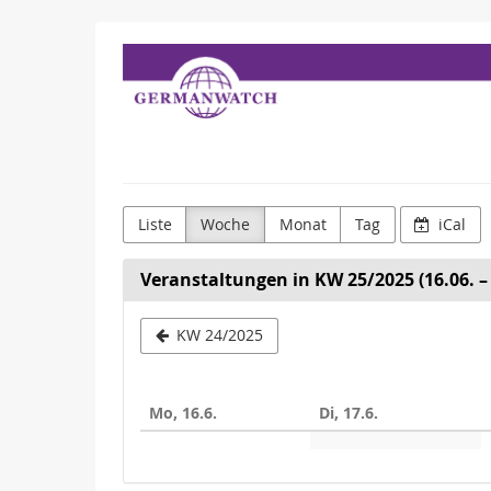
Zum
Germanwatch
Haupt-
Inhalt
e.V.
springen
Liste
Woche
Monat
Tag
iCal
Veranstaltungen in KW 25/2025 (16.06. – 
Woche
KW 24/2025
zur
Anzeige
Mo, 16.6.
Di, 17.6.
auswähle