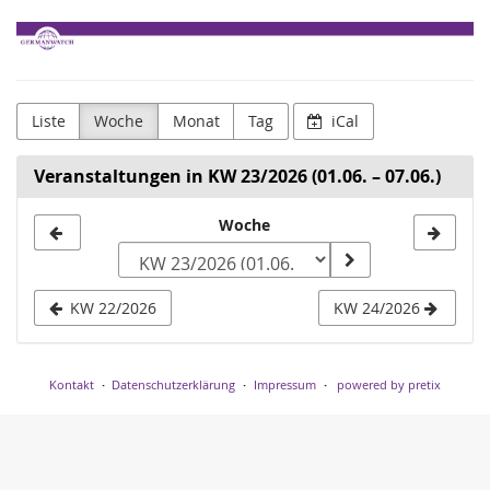
Zum
Germanwatch
Haupt-
Inhalt
e.V.
springen
Liste
Woche
Monat
Tag
iCal
Veranstaltungen in KW 23/2026 (01.06. – 07.06.)
Woche
Woche
zur
Anzeige
KW 22/2026
KW 24/2026
auswählen
Kontakt
Datenschutzerklärung
Impressum
powered by pretix