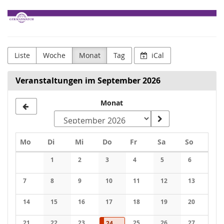
Zum
Germanwatch
Haupt-
Inhalt
e.V.
springen
Liste
Woche
Monat
Tag
iCal
Veranstaltungen im September 2026
Monat
Montag
Dienstag
Mittwoch
Donnerstag
Freitag
Samstag
Sonntag
Mo
Di
Mi
Do
Fr
Sa
So
Kalender
1
2
3
4
5
6
Keine Veranstaltungen
Keine Veranstaltungen
Keine Veranstaltungen
Keine Veranstaltungen
Keine Veranstaltung
Keine Veran
7
8
9
10
11
12
13
Keine Veranstaltungen
Keine Veranstaltungen
Keine Veranstaltungen
Keine Veranstaltungen
Keine Veranstaltungen
Keine Veranstaltung
Keine Veran
14
15
16
17
18
19
20
Keine Veranstaltungen
Keine Veranstaltungen
Keine Veranstaltungen
Keine Veranstaltungen
Keine Veranstaltungen
Keine Veranstaltung
Keine Veran
21
22
23
24.09.2026
1 Veranstaltung
25
26
27
24